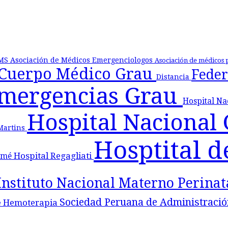
MS
Asociación de Médicos Emergenciologos
Asociación de médicos 
Cuerpo Médico Grau
Feder
Distancia
Emergencias Grau
Hospital N
Hospital Nacional
 Martins
Hosptital d
Hospital Regagliati
lomé
Instituto Nacional Materno Perina
Sociedad Peruana de Administració
e Hemoterapia