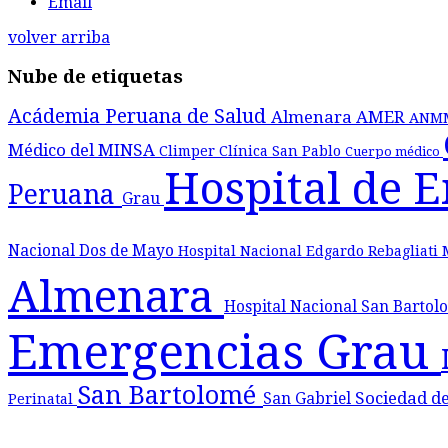
Email
volver arriba
Nube de etiquetas
Acádemia Peruana de Salud
Almenara
AMER
ANM
Médico del MINSA
Climper
Clínica San Pablo
Cuerpo médico
Hospital de 
Peruana
Grau
Nacional Dos de Mayo
Hospital Nacional Edgardo Rebagliati
Almenara
Hospital Nacional San Barto
Emergencias Grau
San Bartolomé
Sociedad d
San Gabriel
Perinatal