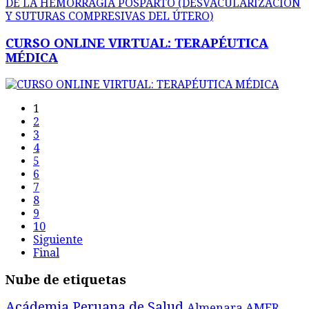
CURSO ONLINE VIRTUAL: TERAPÉUTICA
MÉDICA
1
2
3
4
5
6
7
8
9
10
Siguiente
Final
Nube de etiquetas
Acádemia Peruana de Salud
Almenara
AMER