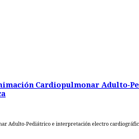
eanimación Cardiopulmonar Adulto-Pe
ca
nar Adulto-Pediátrico e interpretación electro cardiográfi