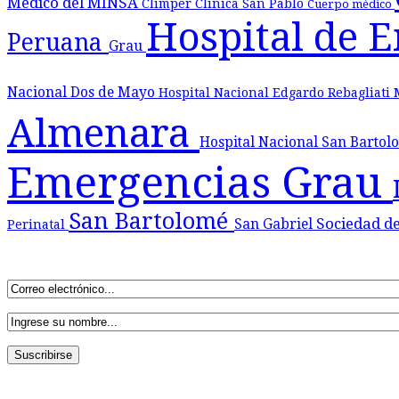
Médico del MINSA
Climper
Clínica San Pablo
Cuerpo médico
Hospital de 
Peruana
Grau
Nacional Dos de Mayo
Hospital Nacional Edgardo Rebagliati
Almenara
Hospital Nacional San Barto
Emergencias Grau
San Bartolomé
Sociedad d
San Gabriel
Perinatal