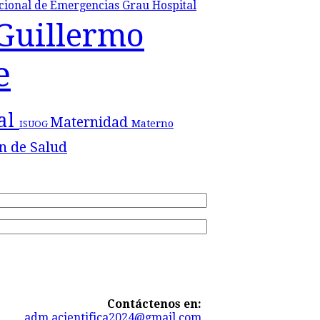
acional de Emergencias Grau
Hospital
 Guillermo
e
tal
Maternidad
Materno
ISUOG
n de Salud
Contáctenos en:
adm.acientifica2024@gmail.com