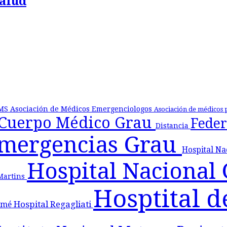
Salud
MS
Asociación de Médicos Emergenciologos
Asociación de médicos 
Cuerpo Médico Grau
Feder
Distancia
Emergencias Grau
Hospital N
Hospital Nacional
 Martins
Hosptital d
Hospital Regagliati
lomé